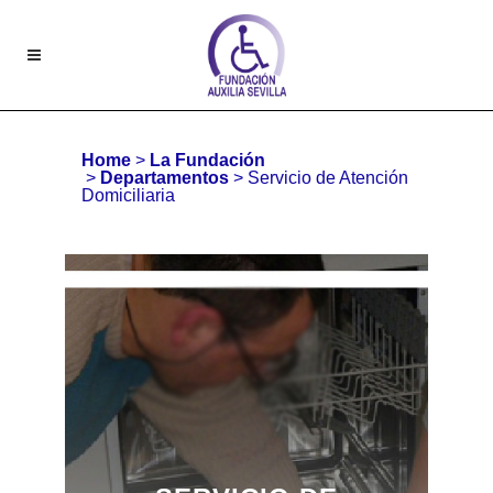
Home
>
La Fundación
>
Departamentos
>
Servicio de Atención
Domiciliaria